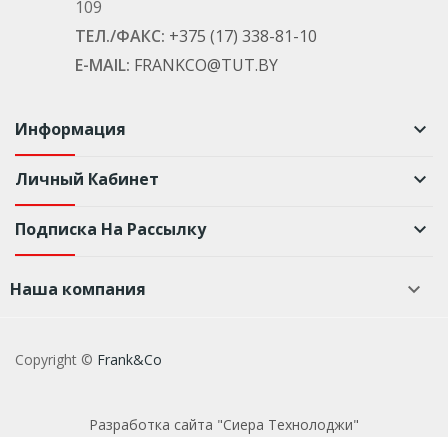
109
ТЕЛ./ФАКС:
+375 (17) 338-81-10
E-MAIL:
FRANKCO@TUT.BY
Информация
keyboard_arrow_down
Личный Кабинет
keyboard_arrow_down
Подписка На Рассылку
keyboard_arrow_down
Наша компания

Copyright ©
Frank&Co
Разработка сайта "Сиера Технолоджи"